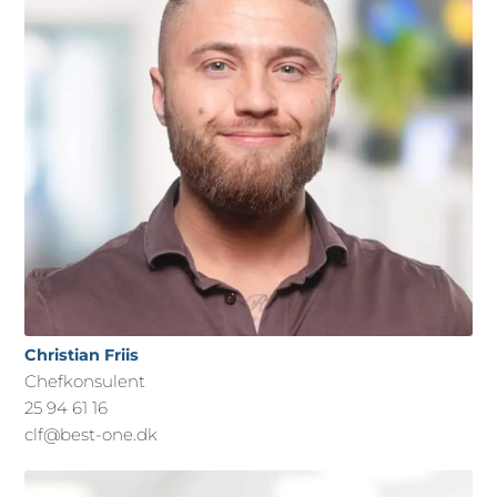
Christian Friis
Chefkonsulent
25 94 61 16
clf@best-one.dk