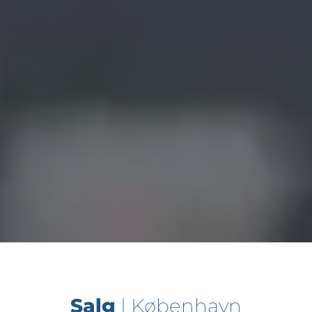
Salg
| København