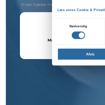
Vi kan hjælpe med online markedsføring og 
Læs vores Cookie & Privatli
Samtykkevalg
Nødvendig
Markedsføring
Afvis