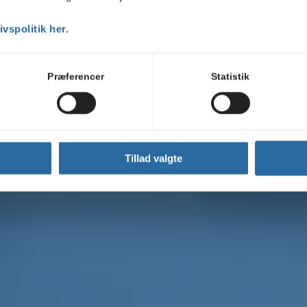
designe en hjemmeside til dig i Wordpress.
vspolitik her.
Præferencer
Statistik
Hjemmeside
Tillad valgte