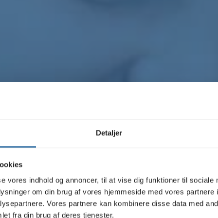
Detaljer
sionel tekstfor
ookies
se vores indhold og annoncer, til at vise dig funktioner til sociale
oplysninger om din brug af vores hjemmeside med vores partnere i
ysepartnere. Vores partnere kan kombinere disse data med andr
hjælpe dig med?
et fra din brug af deres tjenester.