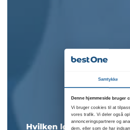
Samtykke
Profes
Denne hjemmeside bruger c
Vi bruger cookies til at tilpas
vores trafik. Vi deler også 
annonceringspartnere og anal
Hvilken løsning skal vi 
dem, eller som de har indsaml