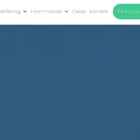
dsføring
Hjemmeside
Cases
Karriere
Få et pri