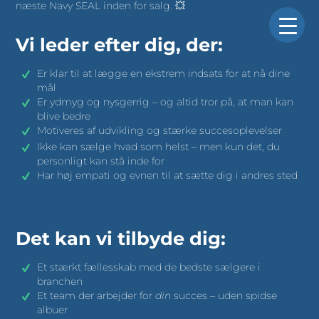
næste Navy SEAL inden for salg. 💥
Vi leder efter dig, der:
Er klar til at lægge en ekstrem indsats for at nå dine
mål
Er ydmyg og nysgerrig – og altid tror på, at man kan
blive bedre
Motiveres af udvikling og stærke succesoplevelser
Ikke kan sælge hvad som helst – men kun det, du
personligt kan stå inde for
Har høj empati og evnen til at sætte dig i andres sted
Det kan vi tilbyde dig:
Et stærkt fællesskab med de bedste sælgere i
branchen
Et team der arbejder for
din
succes – uden spidse
albuer