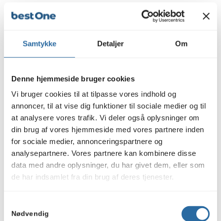
Hvordan bliver
topplaceringer til nye
kunder?
Samtykke
Detaljer
Om
Du har ikke for ikke brug for besøgende fra den
anden ende af landet, hvis de ikke er inden for dit
Denne hjemmeside bruger cookies
område. Ved at fokusere på dit eget område
Vi bruger cookies til at tilpasse vores indhold og
tiltrækker du udelukkende de personer, som har
annoncer, til at vise dig funktioner til sociale medier og til
en aktuel og reel købshensigt tæt på din
at analysere vores trafik. Vi deler også oplysninger om
virksomhed.
din brug af vores hjemmeside med vores partnere inden
for sociale medier, annonceringspartnere og
Disse målrettede besøg resulterer i en langt
analysepartnere. Vores partnere kan kombinere disse
højere konvertering, fordi afstanden mellem
data med andre oplysninger, du har givet dem, eller som
kunden og din forretning er kort. Det fører direkte
de har indsamlet fra din brug af deres tjenester.
til flere telefonopkald, udfyldte kontaktformularer
og nye aftaler i din ordrebog.
Læs vores Cookie & Privatlivspolitik her.
Samtykkevalg
Hvad enten din virksomhed søger et
SEO bureau i
Nødvendig