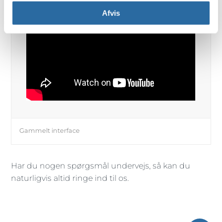
Afvis
Gammelt interface
Har du nogen spørgsmål undervejs, så kan du
naturligvis altid ringe ind til os.