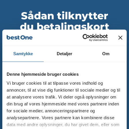
Sådan tilknytter
du betalingskort
på din Google
Ads konto
Samtykke
Detaljer
Om
Denne hjemmeside bruger cookies
Vi bruger cookies til at tilpasse vores indhold og
annoncer, til at vise dig funktioner til sociale medier og til
at analysere vores trafik. Vi deler også oplysninger om
din brug af vores hjemmeside med vores partnere inden
for sociale medier, annonceringspartnere og
analysepartnere. Vores partnere kan kombinere disse
data med andre oplysninger, du har givet dem, eller som