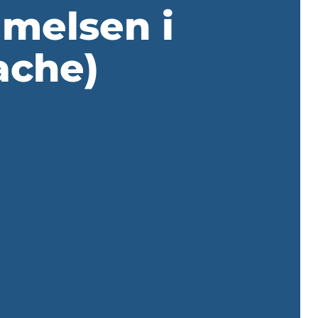
melsen i
ache)