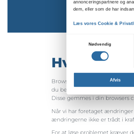
annonceringspartnere og anal
dem, eller som de har indsaml
Læs vores Cookie & Privatli
Samtykkevalg
Nødvendig
Hvad er br
Afvis
Browser cache er et lagersys
du besøger. Når du besøger en 
Disse gemmes i din browsers 
Når vi har foretaget ændringer
ændringerne ikke er trådt i kra
For at løse problemet kræver d