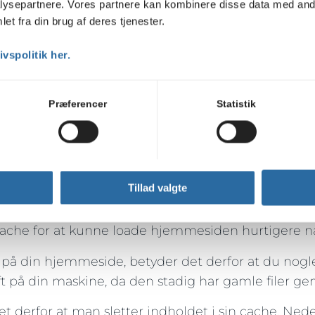
ysepartnere. Vores partnere kan kombinere disse data med andr
et fra din brug af deres tjenester.
vspolitik her.
Præferencer
Statistik
owser cache?
Tillad valgte
tem i din browser, som automatisk gemmer data o
hjemmeside første gang downloades der f.eks. en m
cache for at kunne loade hjemmesiden hurtigere 
 på din hjemmeside, betyder det derfor at du nogl
ft på din maskine, da den stadig har gamle filer ge
et derfor at man sletter indholdet i sin cache. Ne