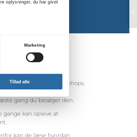
e oplysninger, du har givet
Marketing
Tillad alle
m de hjemmesider og webshops,
asse billeder og tekster.
næste gang du besøger den.
e gange kan opleve at
mt.
denfor kan de læse hvordan