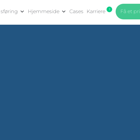
sføring
Hjemmeside
Cases
Karriere
Få et pr